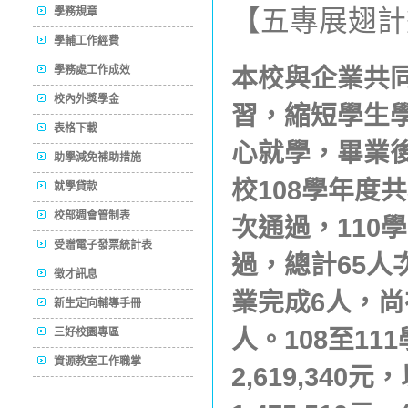
【五專展翅計
學務規章
學輔工作經費
學務處工作成效
本校與企業共
校內外獎學金
習，縮短學生
表格下載
心就學，畢業
助學減免補助措施
校108學年度
就學貸款
校部週會管制表
次通過，110
受贈電子發票統計表
過，總計65人
徵才訊息
業完成6人，尚
新生定向輔導手冊
人。108至1
三好校園專區
資源教室工作職掌
2,619,34