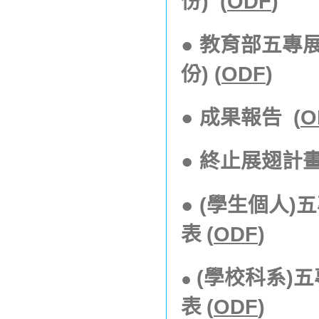
份) (
ODF
)
● 教育部五專
份) (
ODF
)
●
成果報告
(
O
●
終止展翅計
●
(學生個人)
表
(
ODF
)
(學校科系)
●
表
(
ODF
)